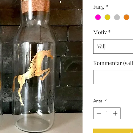
Färg
*
Motiv
*
Välj
Kommentar (valfr
Antal
*