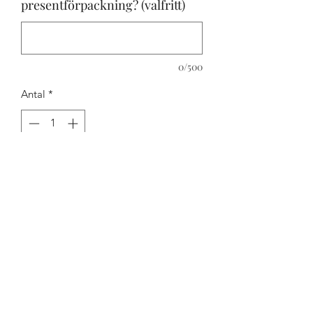
presentförpackning? (valfritt)
0/500
Antal
*
Lägg i kundvagn
Superlyxig blanksvart
presentförpackning som försluts med
magnetlås och glasen läggs i vitt
silkespapper.
Ger verkligen din gåva en extra touch!
Passar till 2 eller 4 koppar/glas.