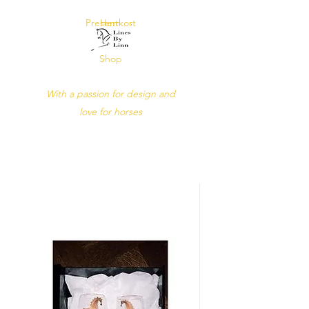
Presentkort
Hem
Shop
Lines by Linn
With a passion for design and
love for horses