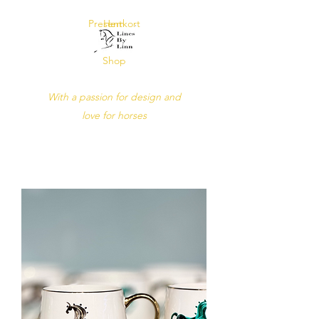
Presentkort
Hem
Shop
Lines by Linn
With a passion for design and
love for horses