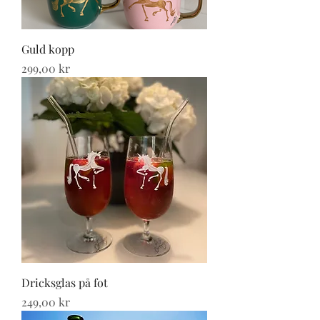
Guld kopp
Pris
299,00 kr
Dricksglas på fot
Pris
249,00 kr