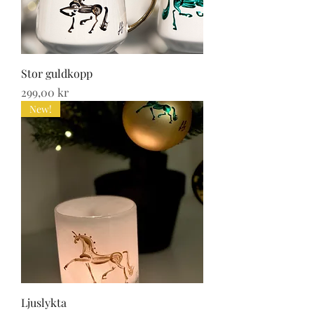
Stor guldkopp
Pris
299,00 kr
New!
Ljuslykta